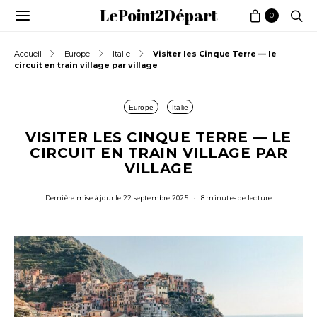
LePoint2Départ
0
Accueil
Europe
Italie
Visiter les Cinque Terre — le
circuit en train village par village
Europe
Italie
VISITER LES CINQUE TERRE — LE
CIRCUIT EN TRAIN VILLAGE PAR
VILLAGE
Dernière mise à jour le 22 septembre 2025
8 minutes de lecture