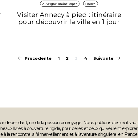
Auvergne-Rhône-Alpes
France
r
Visiter Annecy à pied : itinéraire
pour découvrir la ville en 1 jour
Pagination
Précédente
1
2
3
4
Suivante
des
publications
 indépendant, né de la passion du voyage. Nous publions des récits aut
beaux livres à couverture rigide, pour celles et ceux qui veulent explor
te à la rencontre, à l’émerveillement et à l’aventure singulière, en Fran