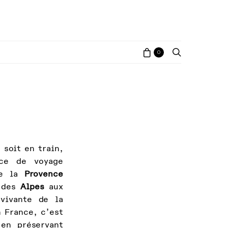
0
 soit en train,
ce de voyage
de la
Provence
x des
Alpes
aux
vivante de la
 France, c’est
 en préservant