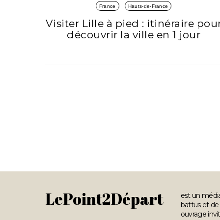
France
Hauts-de-France
Visiter Lille à pied : itinéraire pou
découvrir la ville en 1 jour
LePoint2Départ
est un média
battus et de 
ouvrage invi