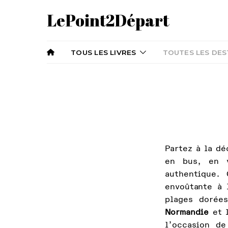
LePoint2Départ
TOUS LES LIVRES
TOUTES LES DES
Partez à la d
en bus, en 
authentique.
envoûtante à 
plages dorée
Normandie
et l
l’occasion de